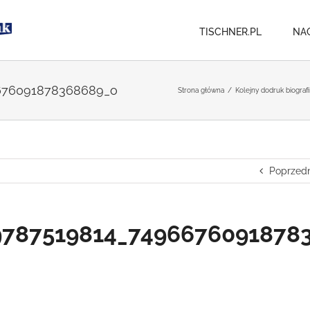
TISCHNER.PL
NA
676091878368689_o
Strona główna
/
Kolejny dodruk biografi
Poprzedn
9787519814_7496676091878