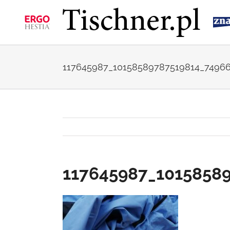
Przejdź
do
zawartości
117645987_10158589787519814_7496
117645987_1015858