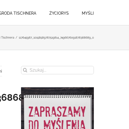
GRODA TISCHNERA
ŻYCIORYS
MYŚLI
i Tischnera
/
117645987_10158589787519814_7496676091878368689_o
Szukaj
i
368689_o