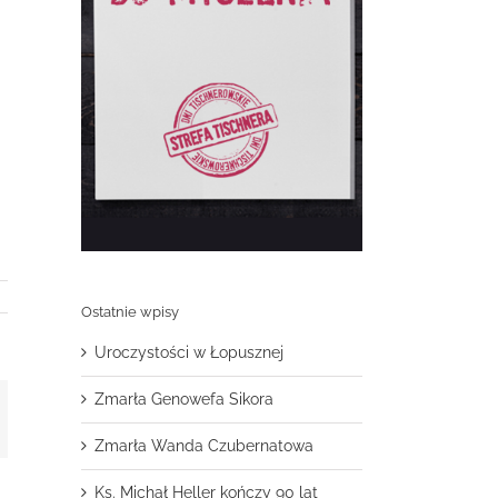
Ostatnie wpisy
Uroczystości w Łopusznej
Zmarła Genowefa Sikora
t
mail
Zmarła Wanda Czubernatowa
Ks. Michał Heller kończy 90 lat