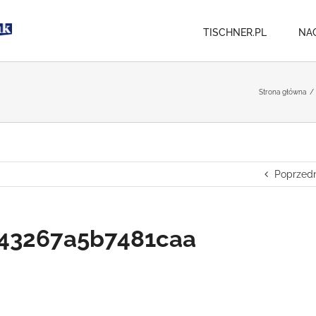
TISCHNER.PL
NA
Strona główna
/
Poprzedn
43267a5b7481caa