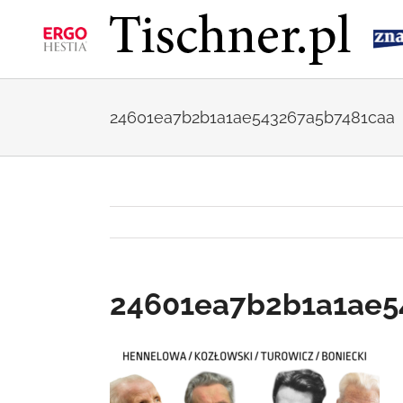
Przejdź
do
zawartości
24601ea7b2b1a1ae543267a5b7481caa
24601ea7b2b1a1ae5