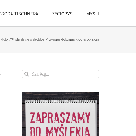
GRODA TISCHNERA
ŻYCIORYS
MYŚLI
Kluby „TP” starają się o siedzibę
/
24601ea7b2b1a1ae543267a5b7481caa
Szukaj
i