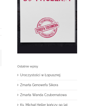
t
mail
Ostatnie wpisy
Uroczystości w Łopusznej
Zmarła Genowefa Sikora
Zmarła Wanda Czubernatowa
Ks. Michał Heller kończy 90 lat