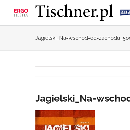
Przejdź
do
zawartości
Jagielski_Na-wschod-od-zachodu_50
Jagielski_Na-wscho