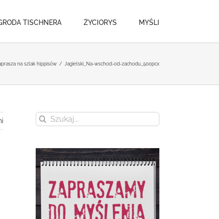
GRODA TISCHNERA
ŻYCIORYS
MYŚLI
zaprasza na szlak hippisów
/
Jagielski_Na-wschod-od-zachodu_500pcx
Szukaj
i