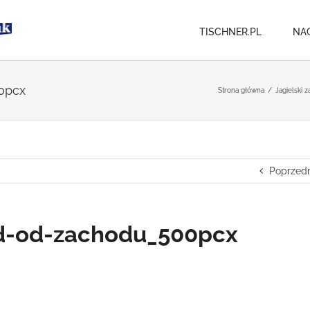
TISCHNER.PL
NA
0pcx
Strona główna
/
Jagielski 
Poprzedn
d-od-zachodu_500pcx