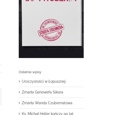
Ostatnie wpisy
Uroczystości w Łopusznej
Zmarła Genowefa Sikora
t
mail
Zmarła Wanda Czubernatowa
Ks. Michał Heller kończy 90 lat