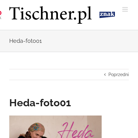
Przejdź
do
zawartości
Heda-foto01
Poprzedni
Heda-foto01