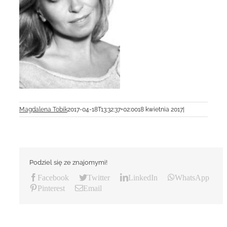
Magdalena Tobik
2017-04-18T13:32:37+02:00
18 kwietnia 2017
|
Podziel się ze znajomymi!
Facebook
Twitter
LinkedIn
WhatsApp
Pinterest
Email