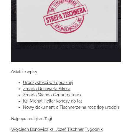
Ostatnie wpisy
Uroczystości w Łopusznej
Zmarła Genowefa Sikora
Zmarła Wanda Czubernatowa
Ks. Michał Heller kończy 90 lat
Nowy dokument o Tischnerze na rocznicę urodzin
Najpopularniejsze Tagi
Wojciech Bonowicz
ks. Józef Tischner
Tygodnik