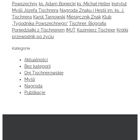
Powszechny
ks. Adam Boniecki
ks. Michał Heller
Instytut
Myśli Józefa Tischnera
Nagroda Znaku i Hestii im. ks. J.
Tischnera
Karol Tarnowski
Miesięcznik Znak
Klub
„Tygodnika Powszechnego”
Tischner. Biografia
Poniedziałki z Tischnerem
IMJT
Kazimierz Tischner
Krótki
przewodnik po życiu
Kategorie
Aktualności
Bez kategorii
Dni Tischnerowskie
Myśli
Nagroda
Publikacje