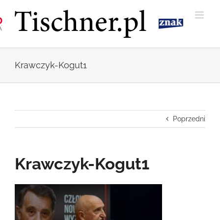
Przejdź
do
zawartości
Krawczyk-Kogut1
Poprzedni
Krawczyk-Kogut1