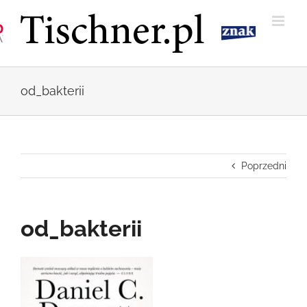
Przejdź
do
zawartości
od_bakterii
Poprzedni
od_bakterii