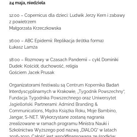
24 maja, niedziela
12:00 – Copernicus dla dzieci: Ludwik Jerzy Kern i zabawy
z powietrzem
Małgorzata Krzeczkowska
16:00 – ABC Epidemii: Replikacja (krótka forma)
Łukasz Lamża
18:00 – Rozmowy w Czasach Pandemii – cykl Dominiki
Dudek: Kościół, duchowość, religia
Gościem Jacek Prusak
Organizatorami festiwalu są
Centrum Kopernika
Badań
Interdyscyplinarnych w Krakowie, „
Tygodnik Powszechny
”,
Fundacja Tygodnika Powszechnego
oraz
Uniwersytet
Jagielloński
. Partnerami:
Admind Branding &
Communications
,
Mądra Książka Roku
,
Moje Bambino
,
Jangar,
S-NET
. Wykorzystane zostaną nagrania
zrealizowane w ramach programu Ministra Nauki i
Szkolnictwa Wyższego pod nazwą „DIALOG” w latach
2016-2019. Całość jest współfinansowana ze środków