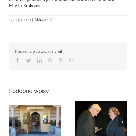
Miasta Krakowa.
17 maja 2020
|
Aktualności
Podziel się ze znajomymi!
Facebook
Twitter
LinkedIn
WhatsApp
Pinterest
Email
Podobne wpisy
Zmarła Genowefa
Sikora
Zmarła Wanda