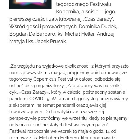
obrazek
tegorocznego Festiwalu
Kopernika, a ściślej – jego
pierwszej części, zatytułowanej „Czas zarazy”.
Wśród gości i prowadzących: Dominika Dudek,
Bogdan De Barbaro, ks. Michał Heller, Andrzej
Matyja i ks. Jacek Prusak.
„Ze względu na wyjątkowe okoliczności, z którymi przyszło
nam się wszystkim zmagać, pragniemy poinformować, że
tegoroczny Copernicus Festival w całości odbędzie się
online”, piszą organizatorzy. „Zapraszamy was na krótki
cykl »Czas Zarazy«, który w całości poświęcony zostanie
pandemii COVID-19. W ramach tego cyklu porozmawiamy
z ekspertami na temat pandemii oraz zjawisk jej
towarzyszących. Do tematyki czasu w szerszej
perspektywie powrócimy we wrześniu, kiedy to planujemy
odtworzenie online stałych festiwalowych pasm”.
Festiwal rozpocznie we wtorek 19 maja o godz. 14 od
rozmowy z ks. Michałem Hellerem, którą poprowadzi