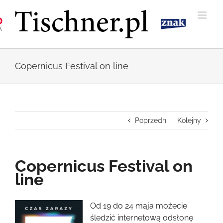
Przejdź
do
zawartości
Copernicus Festival on line
Poprzedni
Kolejny
Copernicus Festival on
line
Pokaż
Od 19 do 24 maja możecie
większy
śledzić internetową odsłonę