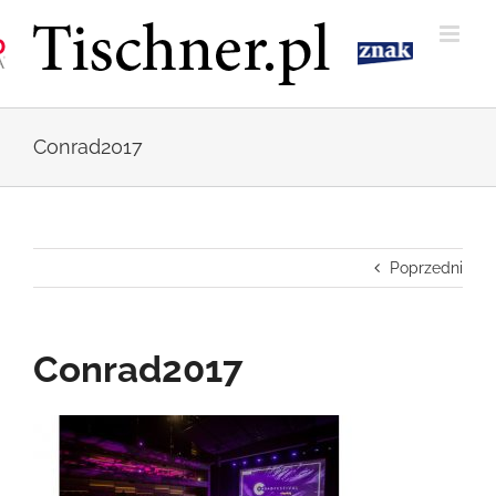
Przejdź
do
zawartości
Conrad2017
Poprzedni
Conrad2017