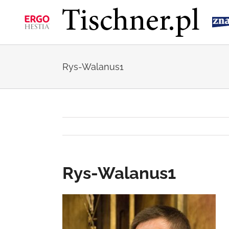
Przejdź
do
zawartości
Rys-Walanus1
Rys-Walanus1