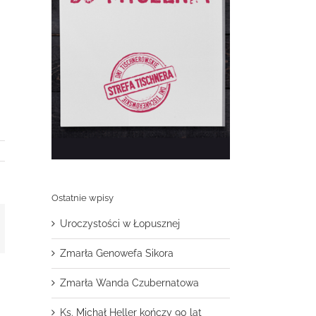
Ostatnie wpisy
Uroczystości w Łopusznej
t
mail
Zmarła Genowefa Sikora
Zmarła Wanda Czubernatowa
Ks. Michał Heller kończy 90 lat