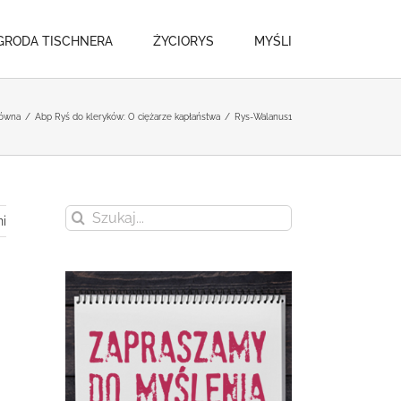
GRODA TISCHNERA
ŻYCIORYS
MYŚLI
łówna
/
Abp Ryś do kleryków: O ciężarze kapłaństwa
/
Rys-Walanus1
Szukaj
i