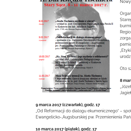
Nowym
Organ
Stare
burmi
Regio
zorga
pamią
„Etyk
urodz
Oto s
8 mar
„Józe
Jagie
9 marca 2017 (czwartek), godz. 17
„Od Reformacji do dialogu ekumenicznego” – spo
Ewangelicko-,Augsburskiej pw. Przemienienia P
10 marca 2017 (piątek), godz. 17