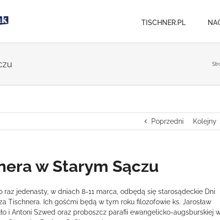
TISCHNER.PL
NA
czu
Str
Poprzedni
Kolejny
hnera w Starym Sączu
o raz jedenasty, w dniach 8-11 marca, odbędą się starosądeckie Dni
za Tischnera. Ich gośćmi będą w tym roku filozofowie ks. Jarosław
łło i Antoni Szwed oraz proboszcz parafii ewangelicko-augsburskiej 