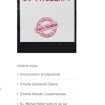
Ostatnie wpisy
Uroczystości w Łopusznej
Zmarła Genowefa Sikora
i
Zmarła Wanda Czubernatowa
Ks. Michał Heller kończy 90 lat