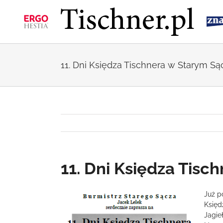
Przejdź
do
zawartości
11. Dni Księdza Tischnera w Starym Są
11. Dni Księdza Tisc
Pokaż
Już p
większy
Księd
obrazek
Jagie