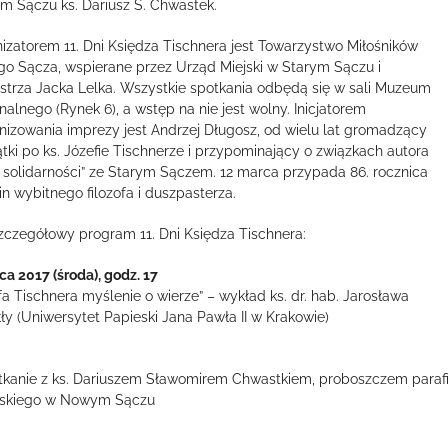
 Sączu ks. Dariusz S. Chwastek.
izatorem 11. Dni Księdza Tischnera jest Towarzystwo Miłośników
go Sącza, wspierane przez Urząd Miejski w Starym Sączu i
strza Jacka Lelka. Wszystkie spotkania odbędą się w sali Muzeum
nalnego (Rynek 6), a wstęp na nie jest wolny. Inicjatorem
nizowania imprezy jest Andrzej Długosz, od wielu lat gromadzący
tki po ks. Józefie Tischnerze i przypominający o związkach autora
i solidarności” ze Starym Sączem. 12 marca przypada 86. rocznica
in wybitnego filozofa i duszpasterza.
zczegółowy program 11. Dni Księdza Tischnera:
ca 2017 (środa), godz. 17
fa Tischnera myślenie o wierze” – wykład ks. dr. hab. Jarosława
łły (Uniwersytet Papieski Jana Pawła II w Krakowie)
tkanie z ks. Dariuszem Sławomirem Chwastkiem, proboszczem parafi
ańskiego w Nowym Sączu