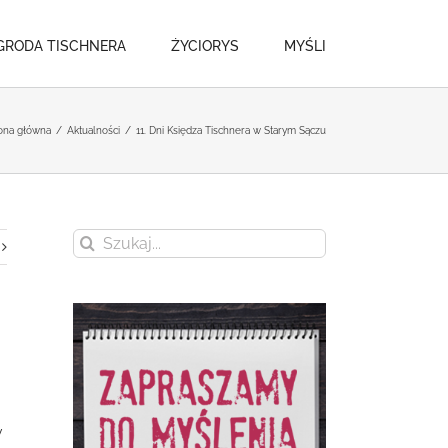
GRODA TISCHNERA
ŻYCIORYS
MYŚLI
ona główna
/
Aktualności
/
11. Dni Księdza Tischnera w Starym Sączu
Szukaj
w