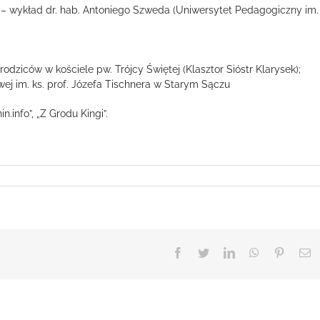
ci” – wykład dr. hab. Antoniego Szweda (Uniwersytet Pedagogiczny im.
rodziców w kościele pw. Trójcy Świętej (Klasztor Sióstr Klarysek);
ej im. ks. prof. Józefa Tischnera w Starym Sączu
n.info”, „Z Grodu Kingi”.
Facebook
Twitter
LinkedIn
WhatsApp
Pinteres
E