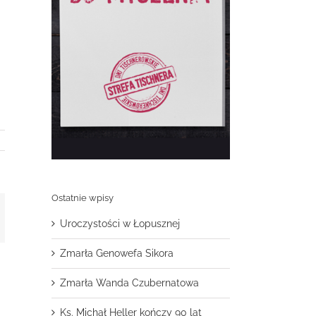
Ostatnie wpisy
t
mail
Uroczystości w Łopusznej
Zmarła Genowefa Sikora
Zmarła Wanda Czubernatowa
Ks. Michał Heller kończy 90 lat