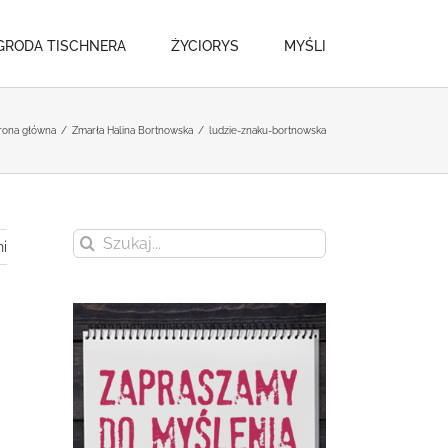
GRODA TISCHNERA
ŻYCIORYS
MYŚLI
rona główna
/
Zmarła Halina Bortnowska
/
ludzie-znaku-bortnowska
Szukaj
i