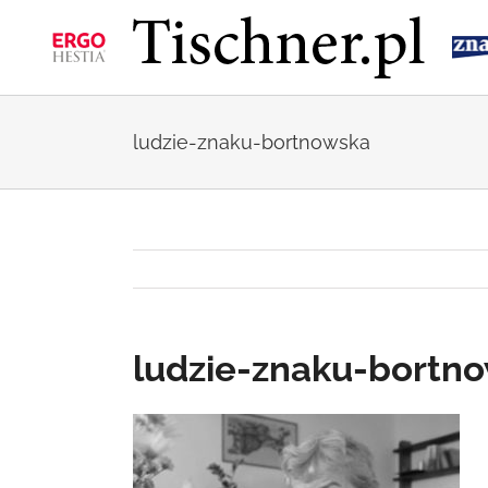
Przejdź
do
zawartości
ludzie-znaku-bortnowska
ludzie-znaku-bortn