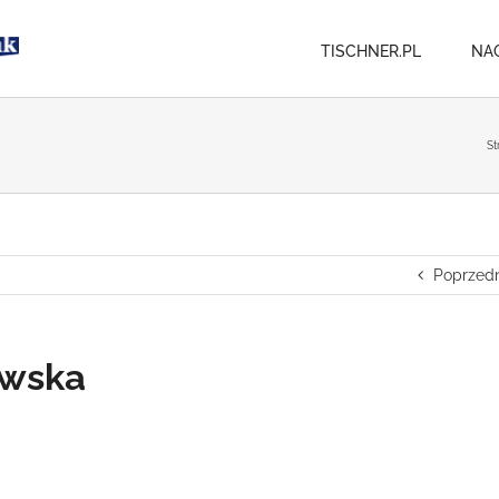
TISCHNER.PL
NA
St
Poprzedn
owska