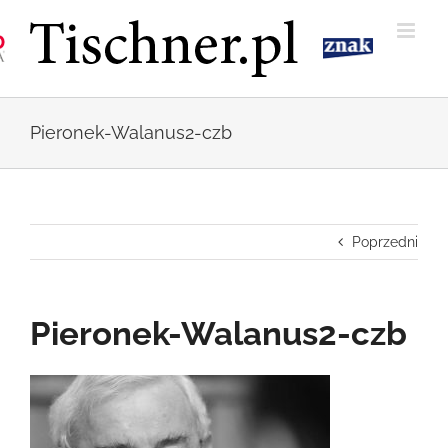
Przejdź
do
zawartości
Pieronek-Walanus2-czb
Poprzedni
Pieronek-Walanus2-czb