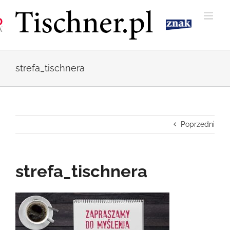
Przejdź
do
zawartości
strefa_tischnera
Poprzedni
strefa_tischnera