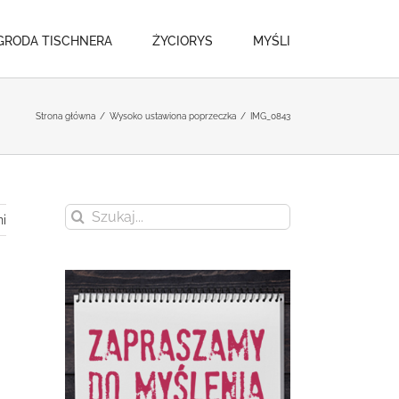
GRODA TISCHNERA
ŻYCIORYS
MYŚLI
Strona główna
/
Wysoko ustawiona poprzeczka
/
IMG_0843
Szukaj
i