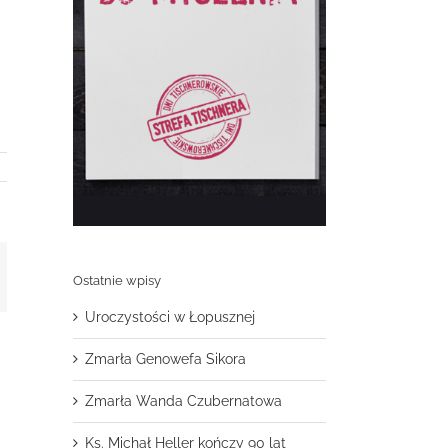
t
mail
Ostatnie wpisy
Uroczystości w Łopusznej
Zmarła Genowefa Sikora
Zmarła Wanda Czubernatowa
Ks. Michał Heller kończy 90 lat