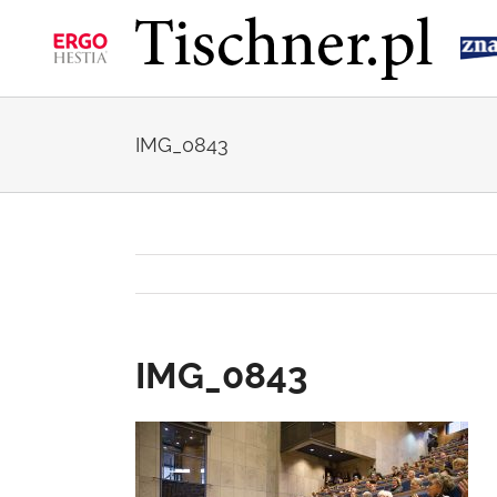
Przejdź
do
zawartości
IMG_0843
IMG_0843