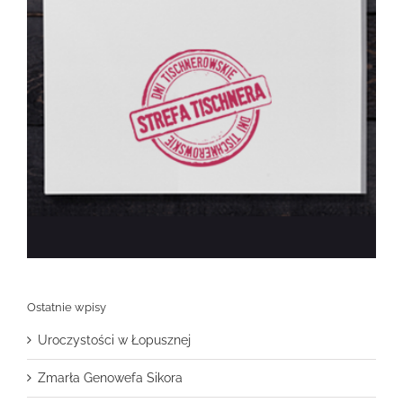
Ostatnie wpisy
Uroczystości w Łopusznej
Zmarła Genowefa Sikora