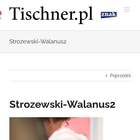
Przejdź
do
zawartości
Strozewski-Walanus2
Poprzedni
Strozewski-Walanus2