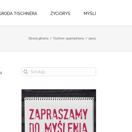
GRODA TISCHNERA
ŻYCIORYS
MYŚLI
Strona główna
/
Tischner upamiętniony
/
paryz
Szukaj
i