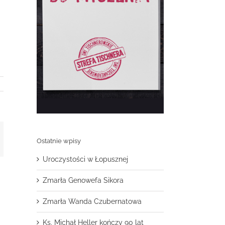
t
mail
Ostatnie wpisy
Uroczystości w Łopusznej
Zmarła Genowefa Sikora
Zmarła Wanda Czubernatowa
Ks. Michał Heller kończy 90 lat