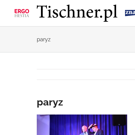
Przejdź
do
zawartości
paryz
paryz