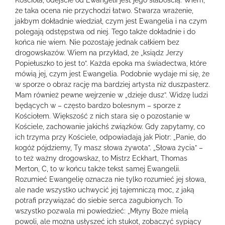
że taka ocena nie przychodzi łatwo. Stwarza wrażenie,
jakbym dokładnie wiedział, czym jest Ewangelia i na czym
polegają odstępstwa od niej. Tego także dokładnie i do
końca nie wiem. Nie pozostaję jednak całkiem bez
drogowskazów. Wiem na przykład, że „ksiądz Jerzy
Popiełuszko to jest to”. Każda epoka ma świadectwa, które
mówią jej, czym jest Ewangelia. Podobnie wydaje mi się, że
w sporze o obraz rację ma bardziej artysta niż duszpasterz.
Mam również pewne wejrzenie w „dzieje dusz”. Widzę ludzi
będących w – często bardzo bolesnym – sporze z
Kościołem. Większość z nich stara się o pozostanie w
Kościele, zachowanie jakichś związków. Gdy zapytamy, co
ich trzyma przy Kościele, odpowiadają jak Piotr: „Panie, do
kogóż pójdziemy, Ty masz słowa żywota”. „Słowa życia” –
to też ważny drogowskaz, to Mistrz Eckhart, Thomas
Merton, C, to w końcu także tekst samej Ewangelii.
Rozumieć Ewangelię oznacza nie tylko rozumieć jej słowa,
ale nade wszystko uchwycić jej tajemniczą moc, z jaką
potrafi przywiązać do siebie serca zagubionych. To
wszystko pozwala mi powiedzieć: „Młyny Boże mielą
powoli, ale można usłyszeć ich stukot, zobaczyć sypiący