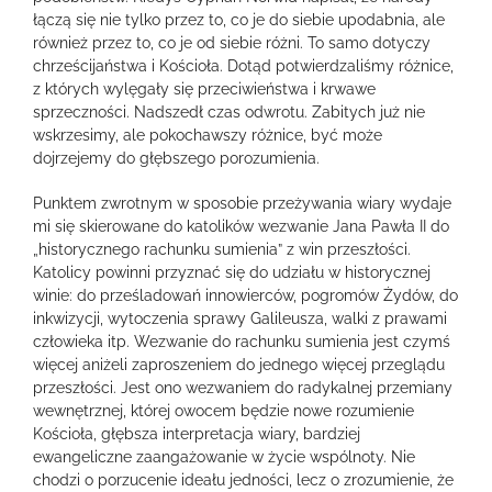
łączą się nie tylko przez to, co je do siebie upodabnia, ale
również przez to, co je od siebie różni. To samo dotyczy
chrześcijaństwa i Kościoła. Dotąd potwierdzaliśmy różnice,
z których wylęgały się przeciwieństwa i krwawe
sprzeczności. Nadszedł czas odwrotu. Zabitych już nie
wskrzesimy, ale pokochawszy różnice, być może
dojrzejemy do głębszego porozumienia.
Punktem zwrotnym w sposobie przeżywania wiary wydaje
mi się skierowane do katolików wezwanie Jana Pawła II do
„historycznego rachunku sumienia” z win przeszłości.
Katolicy powinni przyznać się do udziału w historycznej
winie: do prześladowań innowierców, pogromów Żydów, do
inkwizycji, wytoczenia sprawy Galileusza, walki z prawami
człowieka itp. Wezwanie do rachunku sumienia jest czymś
więcej aniżeli zaproszeniem do jednego więcej przeglądu
przeszłości. Jest ono wezwaniem do radykalnej przemiany
wewnętrznej, której owocem będzie nowe rozumienie
Kościoła, głębsza interpretacja wiary, bardziej
ewangeliczne zaangażowanie w życie wspólnoty. Nie
chodzi o porzucenie ideału jedności, lecz o zrozumienie, że