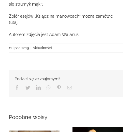
się strumyk mąki”.
Zbiór esejów „Ksiądz na manowcach” można zamówić
tutaj
.
Autorem zdjęcia jest Adam Walanus.
11 lipca 2019
|
Aktualności
Podziel się ze znajomymi!
Facebook
Twitter
LinkedIn
WhatsApp
Pinterest
Email
Podobne wpisy