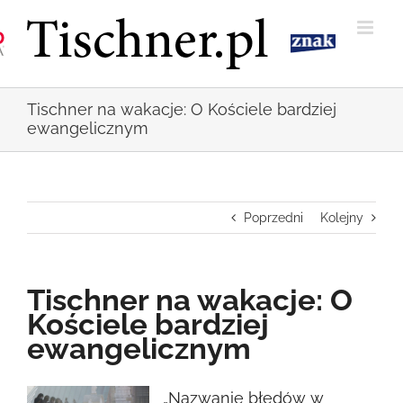
Przejdź
do
zawartości
Tischner na wakacje: O Kościele bardziej
ewangelicznym
Poprzedni
Kolejny
Tischner na wakacje: O
Kościele bardziej
ewangelicznym
Pokaż
„Nazwanie błędów w