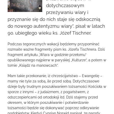
większy
dotychczasowym
obrazek
przeżywaniu wiary i
przyznanie się do nich staje się odskocznią
do nowego autentyzmu wiary”, pisał w latach
90. ubiegłego wieku ks. Józef Tischner.
Podczas tegorocznych wakacji będziemy przypominać
rozmaite ważne fragmenty pism ks. Józefa Tischnera. Dziś
fragment artykułu „Wiara w godzinie przełomu”
opublikowanego najpierw w paryskiej „Kulturze”, a potem w
tomie „Ksiądz na manowcach”.
Mam takie przekonanie, iż chrześcijaństwo – Ewangelię –
mamy nie tyle za sobą, ile przed sobą. Dotychczasowe
dzieje były trudnym poszukiwaniem tożsamości Kościoła w
sporze z innymi – z judaizmem, z pogaństwem, z
odszczepieńcami od ortodoksji itd. Dziś stajemy przed
okresem, w którym poszukiwanie i potwierdzanie
tożsamości będzie się dokonywać poprzez odkrywanie
podobieństw. Kiedyś Cyprian Norwid napisał, że narody