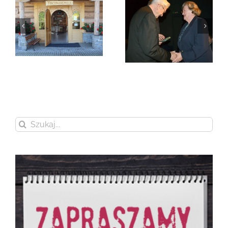
Zmarła Genowefa
Sikora
Zmarła Wanda
Czubernatowa
Szukaj