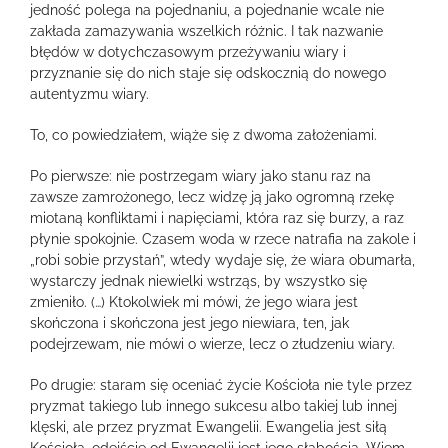
jedność polega na pojednaniu, a pojednanie wcale nie
zakłada zamazywania wszelkich różnic. I tak nazwanie
błędów w dotychczasowym przeżywaniu wiary i
przyznanie się do nich staje się odskocznią do nowego
autentyzmu wiary.
To, co powiedziałem, wiąże się z dwoma założeniami.
Po pierwsze: nie postrzegam wiary jako stanu raz na
zawsze zamrożonego, lecz widzę ją jako ogromną rzekę
miotaną konfliktami i napięciami, która raz się burzy, a raz
płynie spokojnie. Czasem woda w rzece natrafia na zakole i
„robi sobie przystań”, wtedy wydaje się, że wiara obumarła,
wystarczy jednak niewielki wstrząs, by wszystko się
zmieniło. (…) Ktokolwiek mi mówi, że jego wiara jest
skończona i skończona jest jego niewiara, ten, jak
podejrzewam, nie mówi o wierze, lecz o złudzeniu wiary.
Po drugie: staram się oceniać życie Kościoła nie tyle przez
pryzmat takiego lub innego sukcesu albo takiej lub innej
klęski, ale przez pryzmat Ewangelii. Ewangelia jest siłą
Kościoła, odejście od Ewangelii jest jego słabością. Wiem,