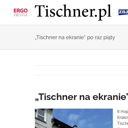
Przejdź
do
zawartości
„Tischner na ekranie” po raz piąty
„Tischner na ekranie”
Pokaż
8 maj
większy
Krako
obrazek
Tisch