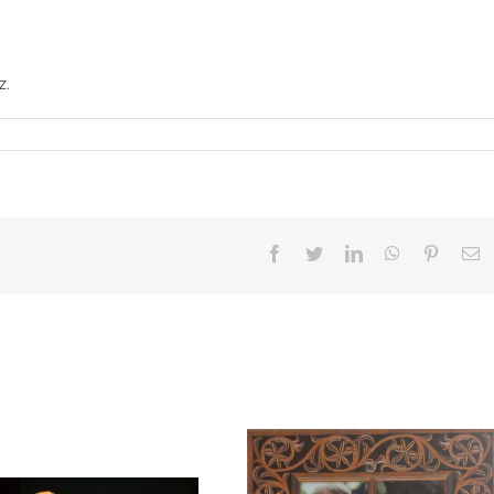
z.
Facebook
Twitter
LinkedIn
WhatsApp
Pinteres
E