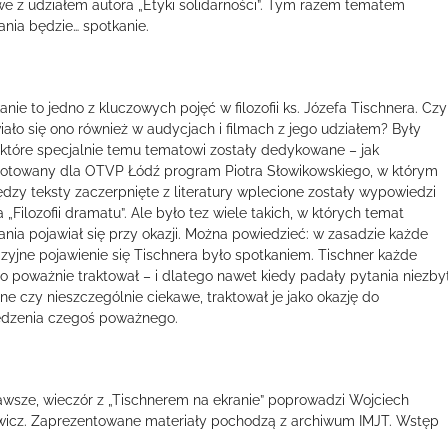
we z udziałem autora „Etyki solidarności”. Tym razem tematem
ania będzie… spotkanie.
anie to jedno z kluczowych pojęć w filozofii ks. Józefa Tischnera. Czy
iało się ono również w audycjach i filmach z jego udziałem? Były
, które specjalnie temu tematowi zostały dedykowane – jak
otowany dla OTVP Łódź program Piotra Słowikowskiego, w którym
dzy teksty zaczerpnięte z literatury wplecione zostały wypowiedzi
a „Filozofii dramatu”. Ale było tez wiele takich, w których temat
ania pojawiał się przy okazji. Można powiedzieć: w zasadzie każde
izyjne pojawienie się Tischnera było spotkaniem. Tischner każde
o poważnie traktował – i dlatego nawet kiedy padały pytania niezby
ne czy nieszczególnie ciekawe, traktował je jako okazję do
dzenia czegoś poważnego.
awsze, wieczór z „Tischnerem na ekranie” poprowadzi Wojciech
icz. Zaprezentowane materiały pochodzą z archiwum IMJT. Wstęp