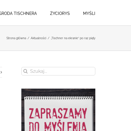
GRODA TISCHNERA
ŻYCIORYS
MYŚLI
Strona główna
/
Aktualności
/
„Tischner na ekranie” po raz piąty
Szukaj