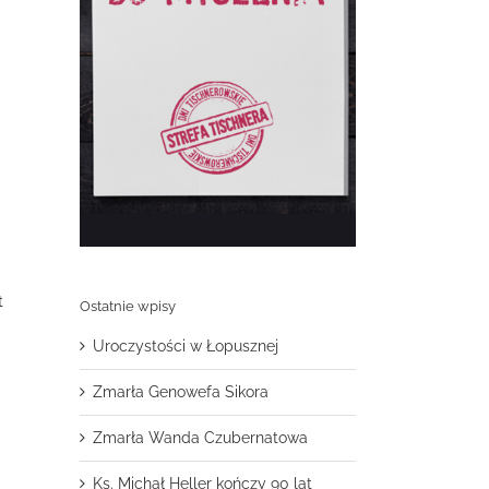
t
Ostatnie wpisy
Uroczystości w Łopusznej
Zmarła Genowefa Sikora
Zmarła Wanda Czubernatowa
Ks. Michał Heller kończy 90 lat