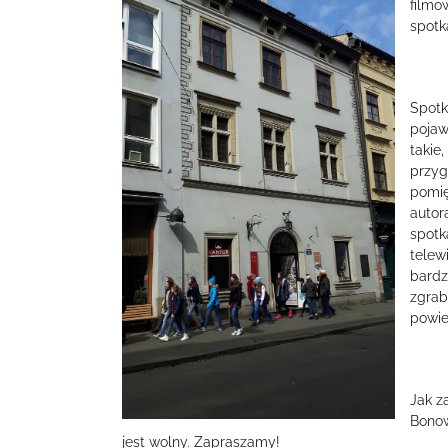
filmo
spotk
Spotk
pojaw
takie
przyg
pomię
autor
spotk
telew
bardz
zgrab
powie
Jak z
Bonow
jest wolny. Zapraszamy!