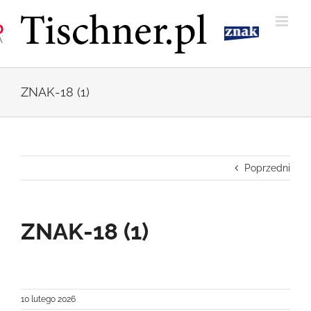
Przejdź
do
zawartości
ZNAK-18 (1)
Poprzedni
ZNAK-18 (1)
10 lutego 2026