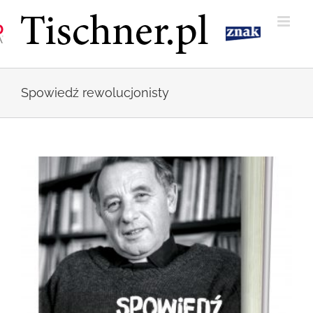
Przejdź
do
zawartości
Spowiedź rewolucjonisty