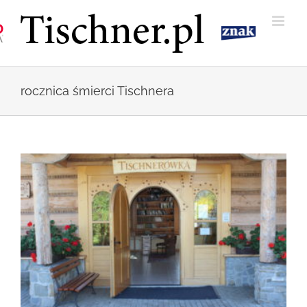
Przejdź
do
zawartości
rocznica śmierci Tischnera