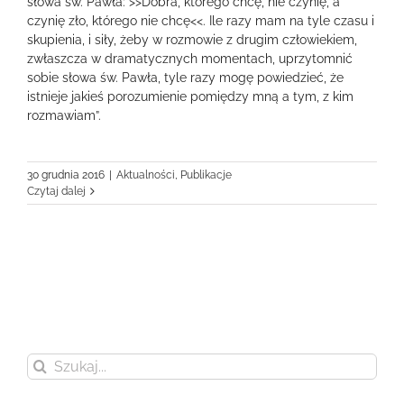
słowa św. Pawła: >>Dobra, którego chcę, nie czynię, a
czynię zło, którego nie chcę<<. Ile razy mam na tyle czasu i
skupienia, i siły, żeby w rozmowie z drugim człowiekiem,
zwłaszcza w dramatycznych momentach, uprzytomnić
sobie słowa św. Pawła, tyle razy mogę powiedzieć, że
istnieje jakieś porozumienie pomiędzy mną a tym, z kim
rozmawiam”.
30 grudnia 2016
|
Aktualności
,
Publikacje
Czytaj dalej
Szukaj