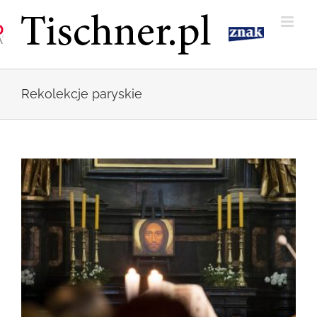
Przejdź
do
zawartości
Rekolekcje paryskie