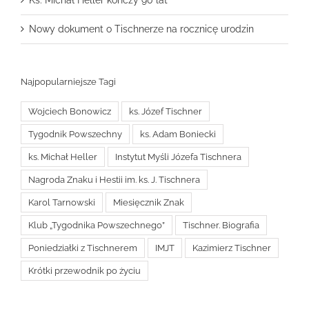
Ks. Michał Heller kończy 90 lat
Nowy dokument o Tischnerze na rocznicę urodzin
Najpopularniejsze Tagi
Wojciech Bonowicz
ks. Józef Tischner
Tygodnik Powszechny
ks. Adam Boniecki
ks. Michał Heller
Instytut Myśli Józefa Tischnera
Nagroda Znaku i Hestii im. ks. J. Tischnera
Karol Tarnowski
Miesięcznik Znak
Klub „Tygodnika Powszechnego”
Tischner. Biografia
Poniedziałki z Tischnerem
IMJT
Kazimierz Tischner
Krótki przewodnik po życiu