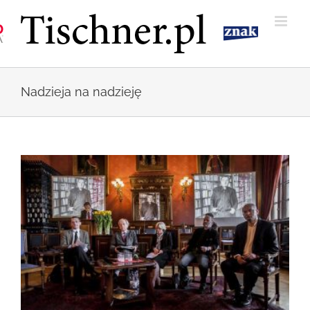
Przejdź
do
zawartości
Nadzieja na nadzieję