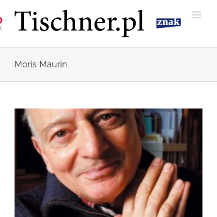
Przejdź
do
zawartości
Moris Maurin