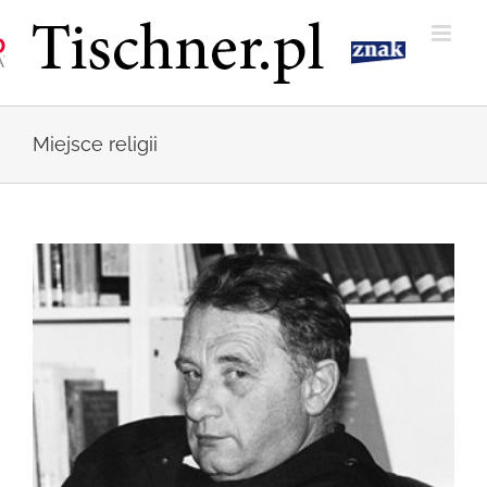
Przejdź
do
zawartości
Miejsce religii