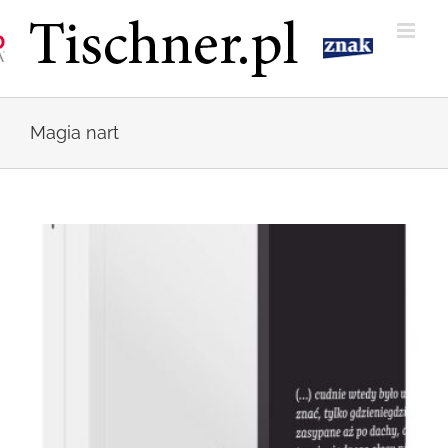
Przejdź
do
zawartości
Magia nart