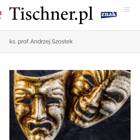
Przejdź
do
zawartości
ks. prof. Andrzej Szostek