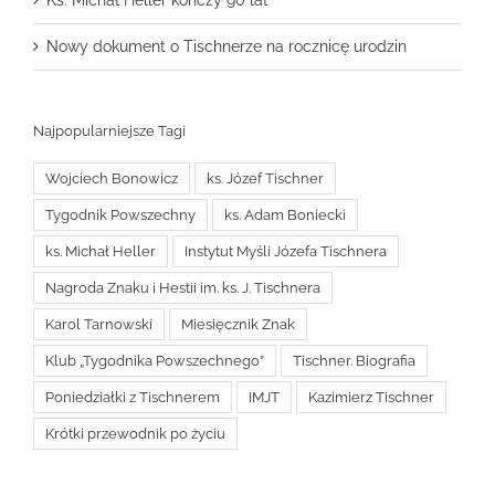
Ks. Michał Heller kończy 90 lat
Nowy dokument o Tischnerze na rocznicę urodzin
Najpopularniejsze Tagi
Wojciech Bonowicz
ks. Józef Tischner
Tygodnik Powszechny
ks. Adam Boniecki
ks. Michał Heller
Instytut Myśli Józefa Tischnera
Nagroda Znaku i Hestii im. ks. J. Tischnera
Karol Tarnowski
Miesięcznik Znak
Klub „Tygodnika Powszechnego”
Tischner. Biografia
Poniedziałki z Tischnerem
IMJT
Kazimierz Tischner
Krótki przewodnik po życiu