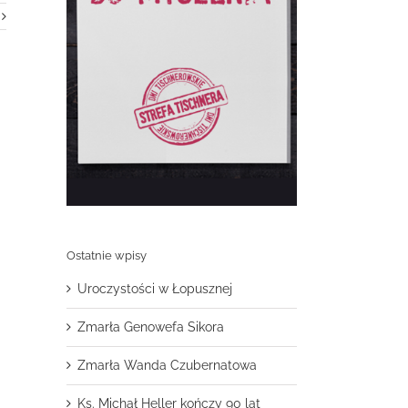
Ostatnie wpisy
Uroczystości w Łopusznej
Zmarła Genowefa Sikora
Zmarła Wanda Czubernatowa
Ks. Michał Heller kończy 90 lat