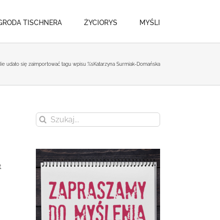
GRODA TISCHNERA
ŻYCIORYS
MYŚLI
ie udało się zaimportować tagu wpisu %s
Katarzyna Surmiak-Domańska
Szukaj
t