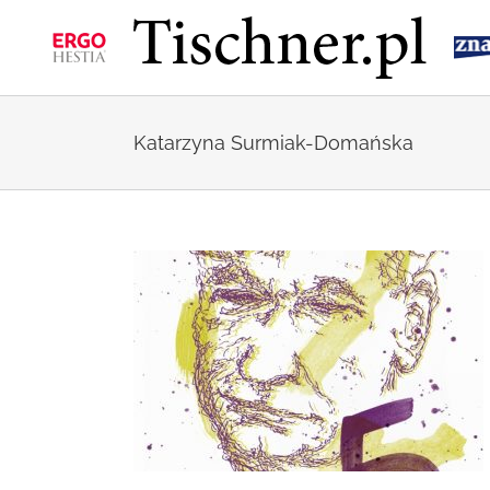
Przejdź
do
zawartości
Katarzyna Surmiak-Domańska
icach zaprasza