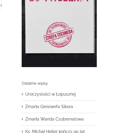
Ostatnie wpisy
Uroczystości w Łopusznej
Zmarła Genowefa Sikora
Zmarła Wanda Czubernatowa
Ks. Michał Heller kończy 90 lat