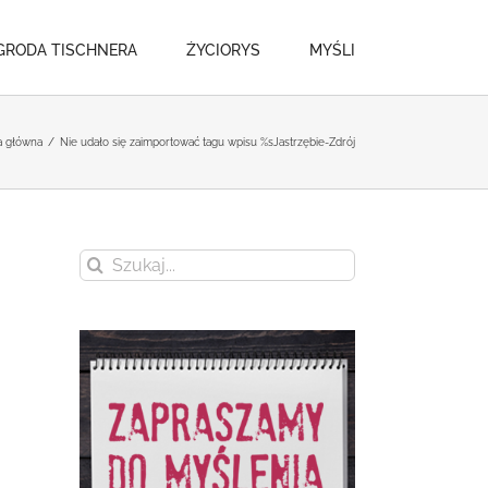
GRODA TISCHNERA
ŻYCIORYS
MYŚLI
a główna
/
Nie udało się zaimportować tagu wpisu %s
Jastrzębie-Zdrój
Szukaj