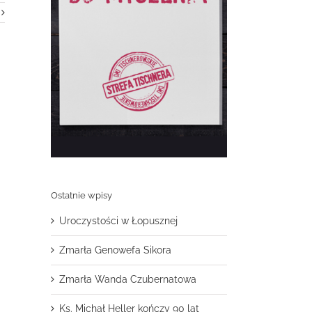
Ostatnie wpisy
Uroczystości w Łopusznej
Zmarła Genowefa Sikora
Zmarła Wanda Czubernatowa
Ks. Michał Heller kończy 90 lat