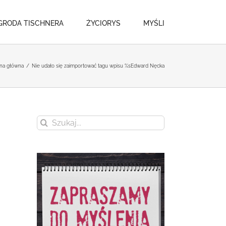
GRODA TISCHNERA
ŻYCIORYS
MYŚLI
ona główna
/
Nie udało się zaimportować tagu wpisu %s
Edward Nęcka
Szukaj