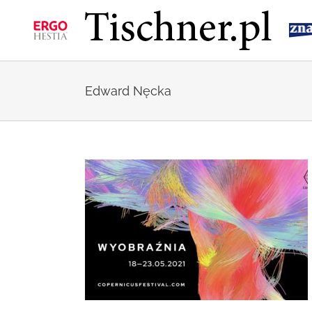
Przejdź
do
zawartości
Edward Nęcka
 „Wyobraźnia”