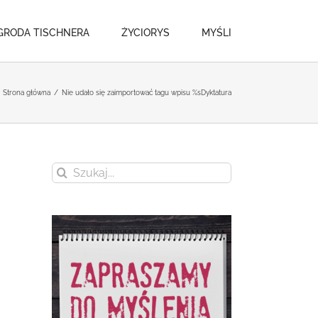
GRODA TISCHNERA
ŻYCIORYS
MYŚLI
Strona główna
/
Nie udało się zaimportować tagu wpisu %s
Dyktatura
Szukaj