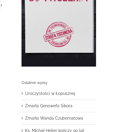
Ostatnie wpisy
Uroczystości w Łopusznej
Zmarła Genowefa Sikora
Zmarła Wanda Czubernatowa
Ks. Michał Heller kończy 90 lat