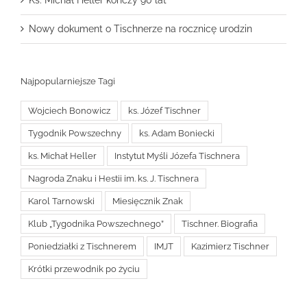
Ks. Michał Heller kończy 90 lat
Nowy dokument o Tischnerze na rocznicę urodzin
Najpopularniejsze Tagi
Wojciech Bonowicz
ks. Józef Tischner
Tygodnik Powszechny
ks. Adam Boniecki
ks. Michał Heller
Instytut Myśli Józefa Tischnera
Nagroda Znaku i Hestii im. ks. J. Tischnera
Karol Tarnowski
Miesięcznik Znak
Klub „Tygodnika Powszechnego”
Tischner. Biografia
Poniedziałki z Tischnerem
IMJT
Kazimierz Tischner
Krótki przewodnik po życiu