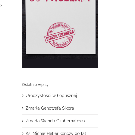
Ostatnie wpisy
Uroczystości w Łopusznej
Zmarła Genowefa Sikora
Zmarła Wanda Czubernatowa
Ks. Michał Heller kończy 90 lat