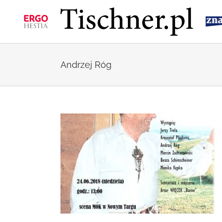
Przejdź
do
zawartości
Andrzej Róg
erci