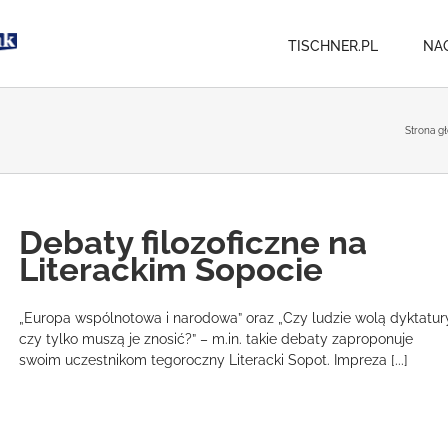
TISCHNER.PL
NA
Strona g
Debaty filozoficzne na
Literackim Sopocie
„Europa wspólnotowa i narodowa” oraz „Czy ludzie wolą dyktatur
czy tylko muszą je znosić?” – m.in. takie debaty zaproponuje
swoim uczestnikom tegoroczny Literacki Sopot. Impreza [...]