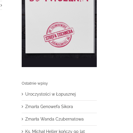
Ostatnie wpisy
Uroczystości w Łopusznej
Zmarła Genowefa Sikora
Zmarła Wanda Czubernatowa
Ks. Michał Heller kończy 90 lat