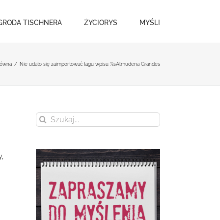
GRODA TISCHNERA
ŻYCIORYS
MYŚLI
łówna
/
Nie udało się zaimportować tagu wpisu %s
Almudena Grandes
Szukaj
y,