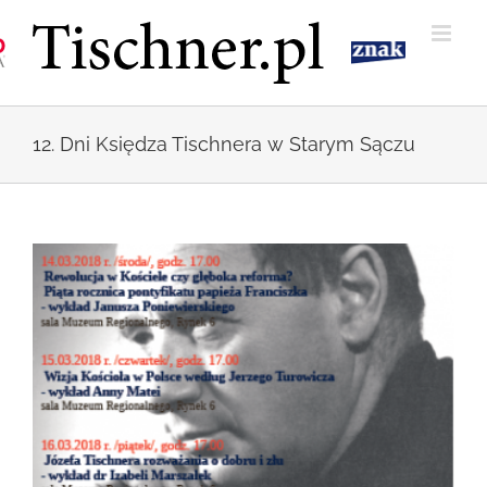
Przejdź
do
zawartości
12. Dni Księdza Tischnera w Starym Sączu