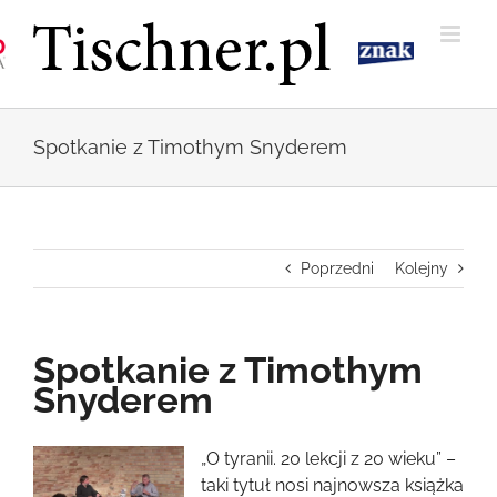
Przejdź
do
zawartości
Spotkanie z Timothym Snyderem
Poprzedni
Kolejny
Spotkanie z Timothym
Snyderem
Pokaż
„O tyranii. 20 lekcji z 20 wieku” –
większy
taki tytuł nosi najnowsza książka