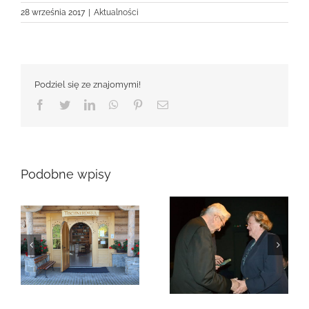
28 września 2017
|
Aktualności
Podziel się ze znajomymi!
Facebook
Twitter
LinkedIn
WhatsApp
Pinterest
Email
Podobne wpisy
Zmarła Genowefa
Sikora
Zmarła Wanda
Czubernatowa