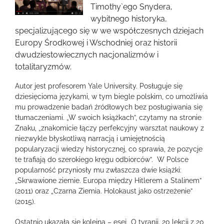
obrazek
Timothy`ego Snydera,
wybitnego historyka,
specjalizującego się w we współczesnych dziejach
Europy Środkowej i Wschodniej oraz historii
dwudziestowiecznych nacjonalizmów i
totalitaryzmów.
Autor jest profesorem Yale University. Posługuje się
dziesięcioma językami, w tym biegle polskim, co umożliwia
mu prowadzenie badań źródłowych bez posługiwania się
tłumaczeniami. „W swoich książkach”, czytamy na stronie
Znaku, „znakomicie łączy perfekcyjny warsztat naukowy z
niezwykle błyskotliwą narracją i umiejętnością
popularyzacji wiedzy historycznej, co sprawia, że pozycje
te trafiają do szerokiego kręgu odbiorców”. W Polsce
popularność przyniosły mu zwłaszcza dwie książki:
„Skrwawione ziemie. Europa między Hitlerem a Stalinem”
(2011) oraz „Czarna Ziemia. Holokaust jako ostrzeżenie”
(2015).
Ostatnio ukazała się kolejna – esej „O tyranii. 20 lekcji z 20