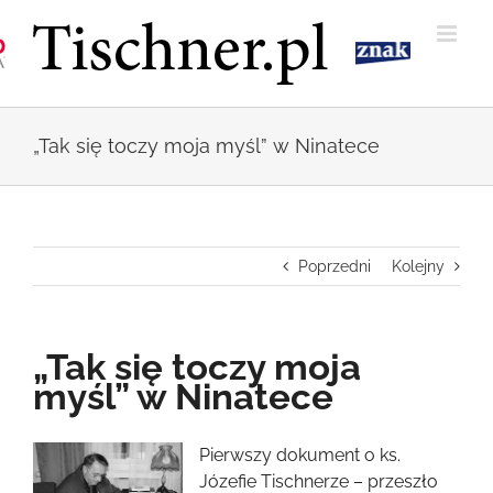
Przejdź
do
zawartości
„Tak się toczy moja myśl” w Ninatece
Poprzedni
Kolejny
„Tak się toczy moja
myśl” w Ninatece
Pokaż
Pierwszy dokument o ks.
większy
Józefie Tischnerze – przeszło