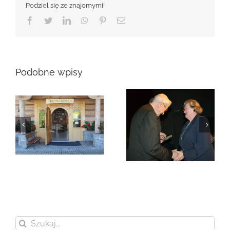
Podziel się ze znajomymi!
Facebook
Twitter
LinkedIn
WhatsApp
Pinterest
Email
Podobne wpisy
Zmarła Genowefa
Sikora
Zmarła Wanda
Czubernatowa
Szukaj