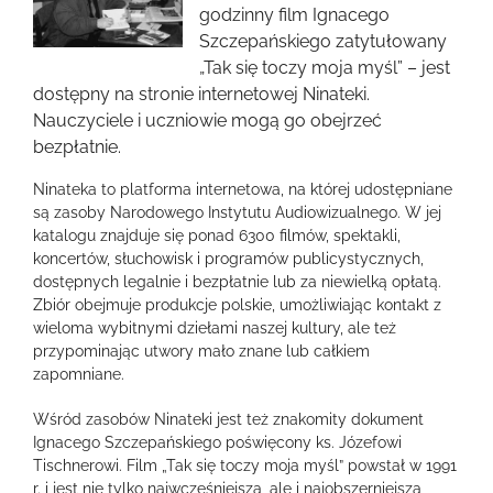
obrazek
godzinny film Ignacego
Szczepańskiego zatytułowany
„Tak się toczy moja myśl” – jest
dostępny na stronie internetowej Ninateki.
Nauczyciele i uczniowie mogą go obejrzeć
bezpłatnie.
Ninateka to platforma internetowa, na której udostępniane
są zasoby Narodowego Instytutu Audiowizualnego. W jej
katalogu znajduje się ponad 6300 filmów, spektakli,
koncertów, słuchowisk i programów publicystycznych,
dostępnych legalnie i bezpłatnie lub za niewielką opłatą.
Zbiór obejmuje produkcje polskie, umożliwiając kontakt z
wieloma wybitnymi dziełami naszej kultury, ale też
przypominając utwory mało znane lub całkiem
zapomniane.
Wśród zasobów Ninateki jest też znakomity dokument
Ignacego Szczepańskiego poświęcony ks. Józefowi
Tischnerowi. Film „Tak się toczy moja myśl” powstał w 1991
r. i jest nie tylko najwcześniejszą, ale i najobszerniejszą