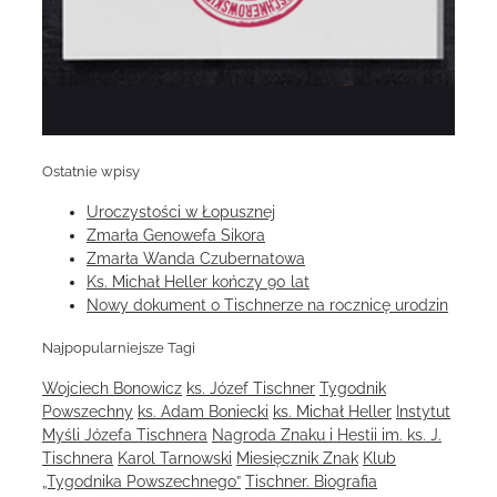
Ostatnie wpisy
Uroczystości w Łopusznej
Zmarła Genowefa Sikora
Zmarła Wanda Czubernatowa
Ks. Michał Heller kończy 90 lat
Nowy dokument o Tischnerze na rocznicę urodzin
Najpopularniejsze Tagi
Wojciech Bonowicz
ks. Józef Tischner
Tygodnik
Powszechny
ks. Adam Boniecki
ks. Michał Heller
Instytut
Myśli Józefa Tischnera
Nagroda Znaku i Hestii im. ks. J.
Tischnera
Karol Tarnowski
Miesięcznik Znak
Klub
„Tygodnika Powszechnego”
Tischner. Biografia