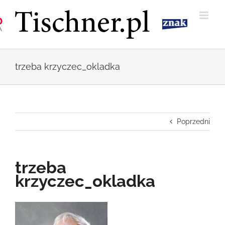
Przejdź
do
zawartości
trzeba krzyczec_okladka
Poprzedni
trzeba
krzyczec_okladka