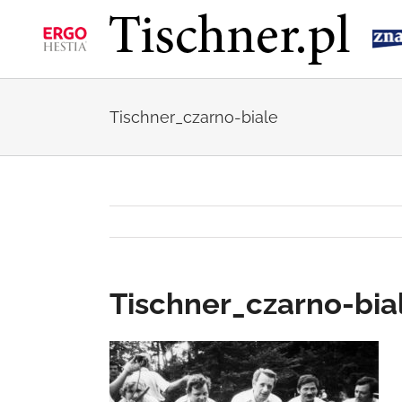
Przejdź
do
zawartości
Tischner_czarno-biale
Tischner_czarno-bia