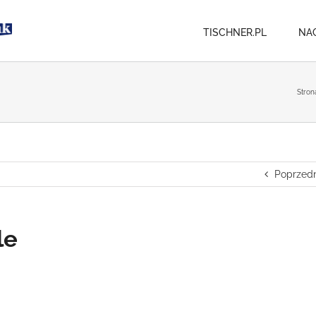
TISCHNER.PL
NA
Stron
Poprzedn
le