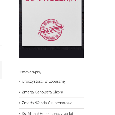
t
mail
Ostatnie wpisy
Uroczystości w Łopusznej
Zmarła Genowefa Sikora
Zmarła Wanda Czubernatowa
Ks. Michał Heller kończy 90 lat