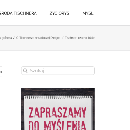
GRODA TISCHNERA
ŻYCIORYS
MYŚLI
a główna
/
O Tischnerze w radiowej Dwójce
/
Tischner_czarno-biale
Szukaj
i