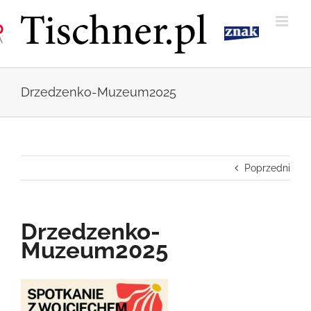
Przejdź
do
zawartości
Drzedzenko-Muzeum2025
Poprzedni
Drzedzenko-
Muzeum2025