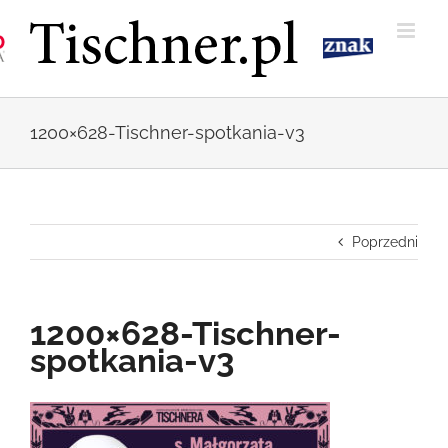
Przejdź
do
zawartości
1200×628-Tischner-spotkania-v3
Poprzedni
1200×628-Tischner-
spotkania-v3