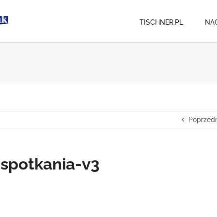
TISCHNER.PL
NA
Poprzedn
spotkania-v3