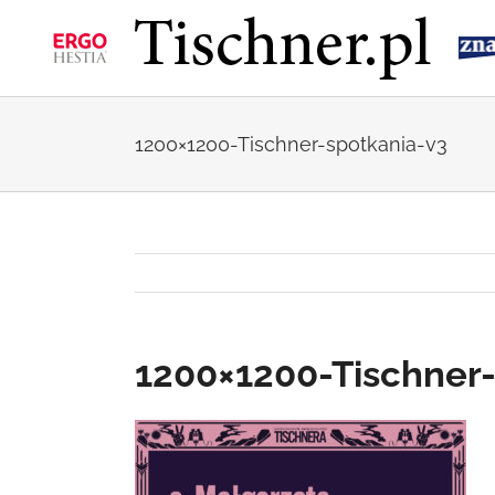
Przejdź
do
zawartości
1200×1200-Tischner-spotkania-v3
1200×1200-Tischner-