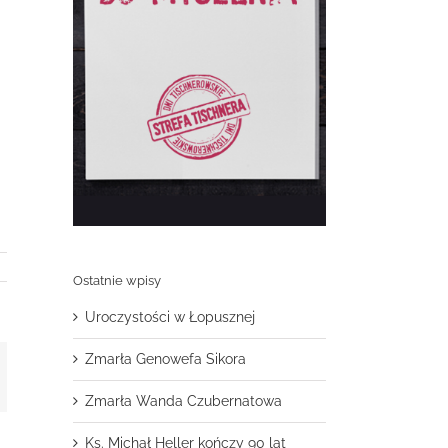
Ostatnie wpisy
Uroczystości w Łopusznej
Zmarła Genowefa Sikora
t
mail
Zmarła Wanda Czubernatowa
Ks. Michał Heller kończy 90 lat