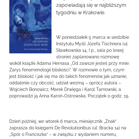
większy
zapowiadają się w najbliższym
obrazek
tygodniu w Krakowie.
W poniedziałek 5 marca w siedzibie
Instytutu Myśli Józefa Tischnera (ul.
Sławkowska 14, I p., sala po lewej
stronie) zaplanowano rozmowę
wokół książki Adama Hernasa „Od zawsze jesteś przy mnie.
Zarys fenomenologii bliskości”. W rozmowie o tym, czym
jest bliskość i jak się ma do takich fenomenów jak uznanie,
oddalenie czy obcość, udział wezmą – oprócz autora –
Wojciech Bonowicz, Marek Drwięga i Karol Tarnowski, a
poprowadzi ją Anna Karoń-Ostrowska. Początek o godz. 19.
Dzień później, we wtorek 6 marca, miesięcznik „Znak”
zaprasza do księgarni De Revolutionibus (ul. Bracka 14) na
„Spór o Franciszka” – w związku z wydaniem numeru,