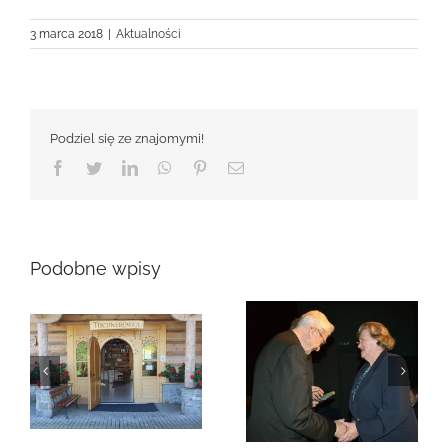
3 marca 2018
|
Aktualności
Podziel się ze znajomymi!
Facebook
Twitter
LinkedIn
WhatsApp
Pinterest
Email
Podobne wpisy
Zmarła Genowefa
Sikora
Zmarła Wanda
Czubernatowa