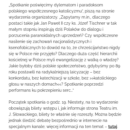
„Spotkanie poświęcimy dylematom i paradoksom
polskiego współczesnego katolicyzmu”, piszą na stronie
wydarzenia organizatorzy. „Zapytamy m.in., dlaczego
postaci takie jak Jan Paweł II czy ks. Józef Tischner w tak
małym stopniu inspirują dziś Polaków do dialogu i
porzucenia paranoidalnych uprzedzeń? Czy współczesne
nasilenie się zachowań nacjonalistycznych i
ksenofobicznych to dowód na to, że chrześcijaństwo nigdy
się w Polsce nie przyjęło? Dlaczego duża część hierarchii
kościelnej w Polsce myli ewangelizację z walką o władzę?
Jakie byłoby dziś polskie społeczeństwo, gdybyśmy po 89
roku postawili na radykalniejszą laicyzację – bez
konkordatu, bez katechizacji w szkole, bez >>katolickiego
głosu w naszych domach<<? Spotkanie poprzedzi
performans ku pokrzepieniu serc…”
Początek spotkania o godz. 19. Niestety, na to wydarzenie
obowiązują bilety wstępu i, jak informuje strona Teatru im.
J. Słowackiego, bilety te właśnie się rozeszły. Można będzie
jednak śledzić debatę bezpośrednio w internecie na
specjalnym kanale; więcej informacji na ten temat –
tutaj
.