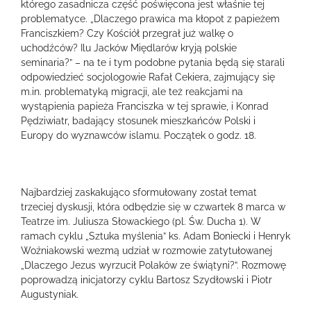
którego zasadnicza część poświęcona jest właśnie tej
problematyce. „Dlaczego prawica ma kłopot z papieżem
Franciszkiem? Czy Kościół przegrał już walkę o
uchodźców? Ilu Jacków Międlarów kryją polskie
seminaria?” – na te i tym podobne pytania będą się starali
odpowiedzieć socjologowie Rafał Cekiera, zajmujący się
m.in. problematyką migracji, ale też reakcjami na
wystąpienia papieża Franciszka w tej sprawie, i Konrad
Pędziwiatr, badający stosunek mieszkańców Polski i
Europy do wyznawców islamu. Początek o godz. 18.
Najbardziej zaskakująco sformułowany został temat
trzeciej dyskusji, która odbędzie się w czwartek 8 marca w
Teatrze im. Juliusza Słowackiego (pl. Św. Ducha 1). W
ramach cyklu „Sztuka myślenia” ks. Adam Boniecki i Henryk
Woźniakowski wezmą udział w rozmowie zatytułowanej
„Dlaczego Jezus wyrzucił Polaków ze świątyni?”. Rozmowę
poprowadzą inicjatorzy cyklu Bartosz Szydłowski i Piotr
Augustyniak.