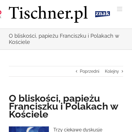
Przejdź
do
zawartości
O bliskości, papieżu Franciszku i Polakach w
Kościele
Poprzedni
Kolejny
O bliskości, papieżu
Franciszku i Polakach w
Kościele
Pokaż
Trzy ciekawe dyskusje