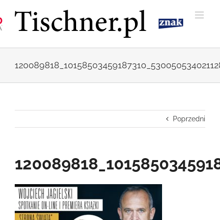
Przejdź
do
zawartości
120089818_10158503459187310_53005053402112
Poprzedni
120089818_101585034591