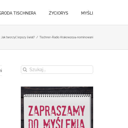
GRODA TISCHNERA
ŻYCIORYS
MYŚLI
Jak tworzyć lepszy świat?
/
Tischner-Radio Krakow2024-nominowani
Szukaj
i