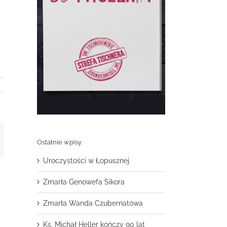
t
mail
Ostatnie wpisy
Uroczystości w Łopusznej
Zmarła Genowefa Sikora
Zmarła Wanda Czubernatowa
Ks. Michał Heller kończy 90 lat