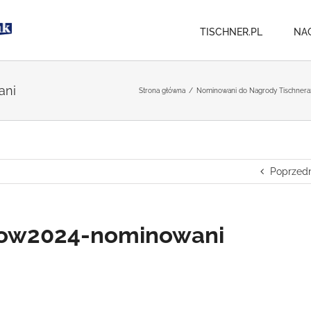
TISCHNER.PL
NA
ani
Strona główna
/
Nominowani do Nagrody Tischnera: 
Poprzedn
kow2024-nominowani