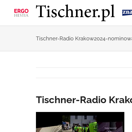
Przejdź
do
zawartości
Tischner-Radio Krakow2024-nominow
Tischner-Radio Kra