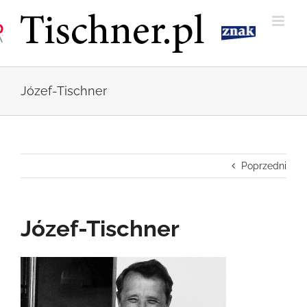
Przejdź
do
zawartości
Józef-Tischner
Poprzedni
Józef-Tischner